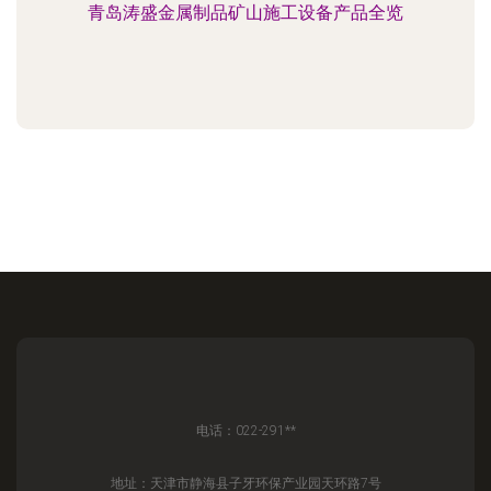
青岛涛盛金属制品矿山施工设备产品全览
电话：022-291**
地址：天津市静海县子牙环保产业园天环路7号