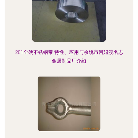
201全硬不锈钢带 特性、应用与余姚市河姆渡名志
金属制品厂介绍